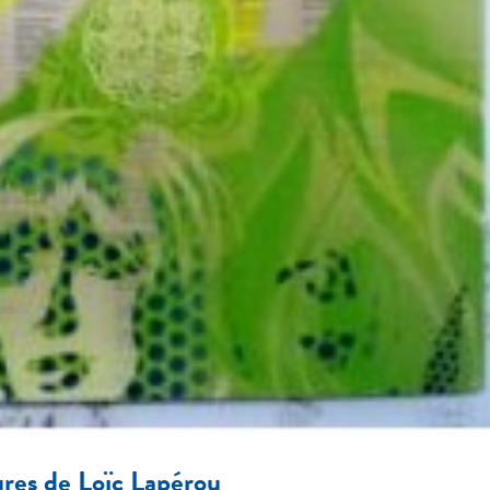
ures de Loïc Lapérou