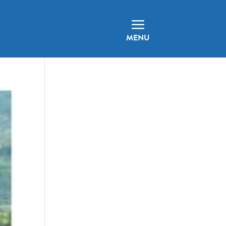
a
MENU