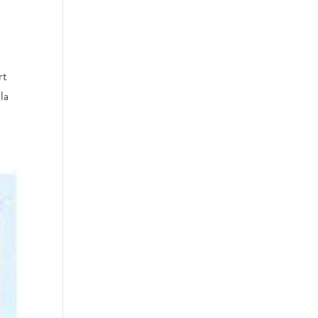
rt
la