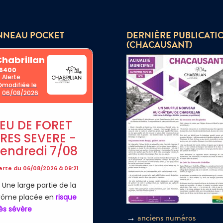
NNEAU POCKET
DERNIÈRE PUBLICATI
(CHACAUSANT)
→
anciens numéros