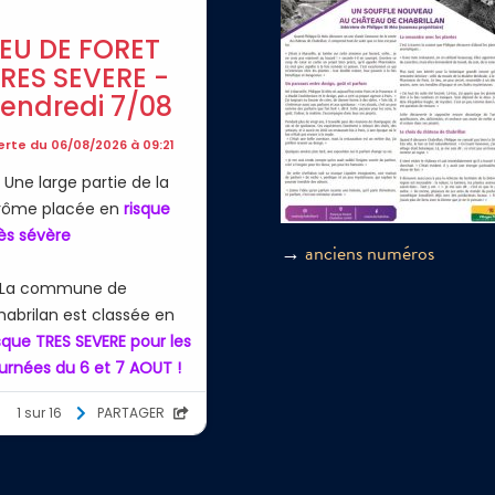
→
anciens numéros