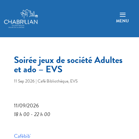
a
MENU
Soirée jeux de société Adultes
et ado – EVS
11 Sep 2026
|
Café Bibliothèque
,
EVS
11/09/2026
18 h 00 - 22 h 00
Cafébib'