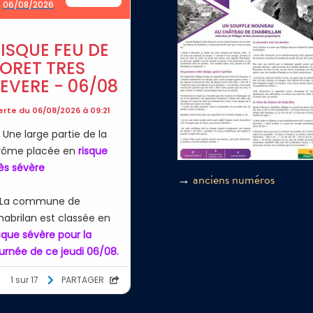
→
anciens numéros