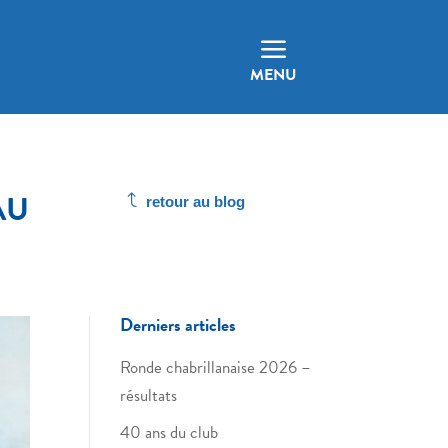
a
MENU
AU
J
retour au blog
Derniers articles
Ronde chabrillanaise 2026 –
résultats
40 ans du club